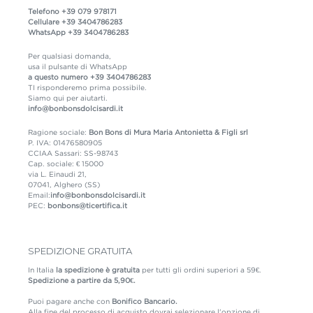
Telefono
+39 079 978171
Cellulare
+39 3404786283
WhatsApp
+39 3404786283
Per qualsiasi domanda,
usa il pulsante di WhatsApp
a questo numero
+39 3404786283
TI risponderemo prima possibile.
Siamo qui per aiutarti.
info@bonbonsdolcisardi.it
Ragione sociale:
Bon Bons di Mura Maria Antonietta & Figli srl
P. IVA: 01476580905
CCIAA Sassari: SS-98743
Cap. sociale: € 15000
via L. Einaudi 21,
07041, Alghero (SS)
Email:
info@bonbonsdolcisardi.it
PEC:
bonbons@ticertifica.it
SPEDIZIONE GRATUITA
In Italia
la spedizione è gratuita
per tutti gli ordini superiori a 59€.
Spedizione a partire da 5,90€.
Puoi pagare anche con
Bonifico Bancario.
Alla fine del processo di acquisto dovrai selezionare l'opzione di