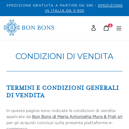
Vai
SPEDIZIONE GRATUITA A PARTIRE DA 59€ -
SPEDIZIONE
direttamente
IN ITALIA DA 5,90€
ai
contenuti
0
articoli
Accedi
Carrello
CONDIZIONI DI VENDITA
TERMINI E CONDIZIONI GENERALI
DI VENDITA
In questa pagina sono indicate le condizioni di vendita
applicate da
Bon Bons di Maria Antonietta Mura & Figli srl
per gli acquisti conclusi sulla presente piattaforma e-
commerce.