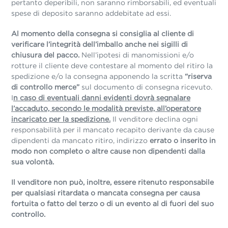
pertanto deperibili, non saranno rimborsabili, ed eventuali
spese di deposito saranno addebitate ad essi.
Al momento della consegna si consiglia al cliente di
verificare l’integrità dell’imballo anche nei sigilli di
chiusura del pacco.
Nell’ipotesi di manomissioni e/o
rotture il cliente deve contestare al momento del ritiro la
spedizione e/o la consegna apponendo la scritta
“riserva
di controllo merce”
sul documento di consegna ricevuto.
I
n caso di eventuali danni evidenti dovrà segnalare
l’accaduto, secondo le modalità previste, all’operatore
incaricato per la spedizione.
Il venditore declina ogni
responsabilità per il mancato recapito derivante da cause
dipendenti da mancato ritiro, indirizzo
errato o inserito in
modo non completo o altre cause non dipendenti dalla
sua volontà.
Il venditore non può, inoltre, essere ritenuto responsabile
per qualsiasi ritardata o mancata consegna per causa
fortuita o fatto del terzo o di un evento al di fuori del suo
controllo.