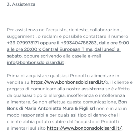
3. Assistenza
Per assistenza nell’acquisto, richieste, collaborazioni,
suggerimenti, o reclami è possibile contattare il numero
+39 079978171 oppure
il +393404786283, dalle ore 9:00
alle ore 20:00 x Central European
Time, dal lunedì al
sabato
, oppure scrivendo alla casella e-mail
info@bonbonsdolcisardi.it
.
Prima di acquistare qualsiasi Prodotto alimentare in
vendita su
https://www.bonbonsdolcisardi.it/
o, il cliente è
pregato di comunicare alla nostra
assistenza
se è affetto
da qualsiasi tipo di allergia, insofferenza o intolleranza
alimentare. Se non effettua questa comunicazione,
Bon
Bons di Maria Antonietta Mura & Figli srl
non è in alcun
modo responsabile per qualsiasi tipo di danno che il
cliente abbia potuto subìre dall’acquisto di Prodotti
alimentari sul sito
https://www.bonbonsdolcisardi.it/
.