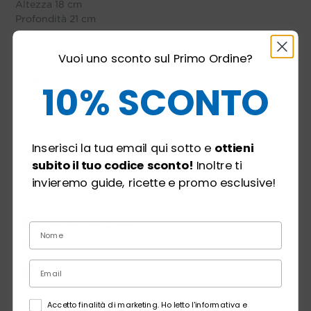
Altezza 18 cm
Profondità 21 cm
GIORNI SPEDIZIONE
Vuoi uno sconto sul Primo Ordine?
LUN - MAR - MER - GIO - VEN
SPEDIZIONE
10% SCONTO
Prezzo spedizione a
€ 7,90
GRATIS
per acquisti a partire da
€ 59,00
Inserisci la tua email qui sotto e
ottieni
subito il tuo codice sconto!
Inoltre ti
invieremo guide, ricette e promo esclusive!
Il Nostro Servizio
Consegna veloce
Pagamenti Sicuri
Assistenza diretta
ACCETTA
Accetto finalità di marketing. Ho letto l'informativa e