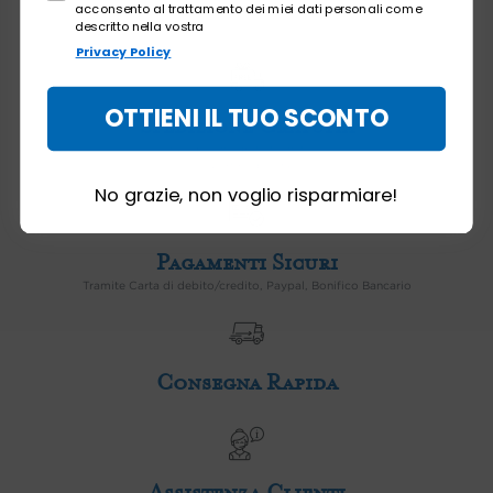
acconsento al trattamento dei miei dati personali come
descritto nella vostra
Privacy Policy
OTTIENI IL TUO SCONTO
Spedizione Gratuita
Spedizione gratuita in Italia
a partire da 59 €
No grazie, non voglio risparmiare!
Pagamenti Sicuri
Tramite Carta di debito/credito, Paypal, Bonifico Bancario
Consegna Rapida
Assistenza Clienti