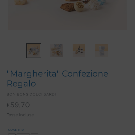
"Margherita" Confezione
Regalo
VENDITORE
BON BONS DOLCI SARDI
Prezzo
€59,70
di
listino
Tasse Incluse
QUANTITÀ