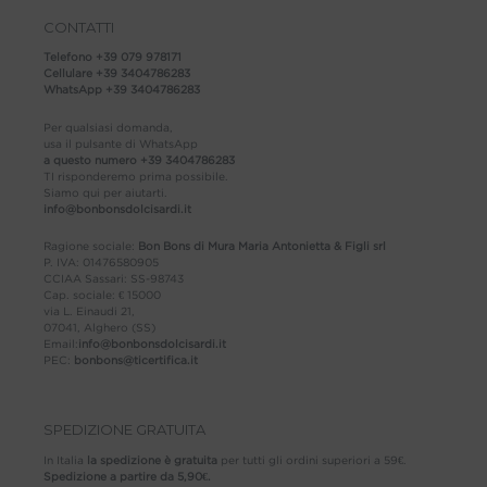
CONTATTI
Telefono
+39 079 978171
Cellulare
+39 3404786283
WhatsApp
+39 3404786283
Per qualsiasi domanda,
usa il pulsante di WhatsApp
a questo numero
+39 3404786283
TI risponderemo prima possibile.
Siamo qui per aiutarti.
info@bonbonsdolcisardi.it
Ragione sociale:
Bon Bons di Mura Maria Antonietta & Figli srl
P. IVA: 01476580905
CCIAA Sassari: SS-98743
Cap. sociale: € 15000
via L. Einaudi 21,
07041, Alghero (SS)
Email:
info@bonbonsdolcisardi.it
PEC:
bonbons@ticertifica.it
SPEDIZIONE GRATUITA
In Italia
la spedizione è gratuita
per tutti gli ordini superiori a 59€.
Spedizione a partire da 5,90€.