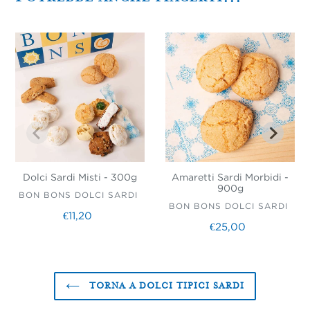
Dolci
Amaretti
Sardi
Sardi
Misti
Morbidi
-
-
300g
900g
Dolci Sardi Misti - 300g
Amaretti Sardi Morbidi -
900g
VENDITORE
BON BONS DOLCI SARDI
VENDITORE
BON BONS DOLCI SARDI
€11,20
Prezzo
€25,00
Prezzo
di
di
listino
listino
TORNA A DOLCI TIPICI SARDI