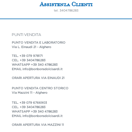
Assistenza Clienti
tel.
3404786283
PUNTI VENDITA
PUNTO VENDITA E LABORATORIO
Via L. Einaudi 21 - Alghero
TEL.
+39 079 978171
CEL.
+39 3404786283
WHATSAPP
+39 340 4786283
EMAIL
info@bonbonsdolcisardi.it
ORARI APERTURA VIA EINAUDI 21
PUNTO VENDITA CENTRO STORICO
Via Mazzini 11 - Alghero
TEL.
+39 079 6766903
CEL.
+39 3404786283
WHATSAPP
+39 340 4786283
EMAIL
info@bonbonsdolcisardi.it
ORARI APERTURA VIA MAZZINI 11