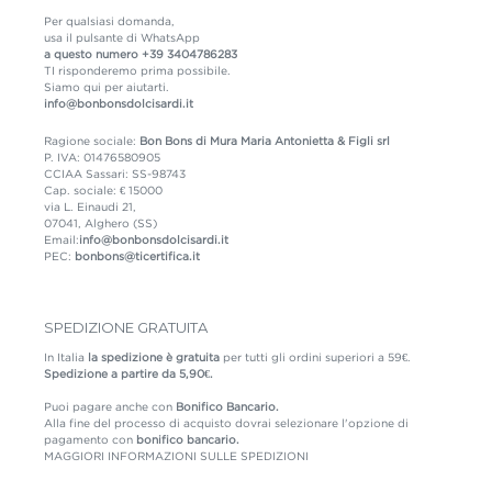
Per qualsiasi domanda,
usa il pulsante di WhatsApp
a questo numero
+39 3404786283
TI risponderemo prima possibile.
Siamo qui per aiutarti.
info@bonbonsdolcisardi.it
Ragione sociale:
Bon Bons di Mura Maria Antonietta & Figli srl
P. IVA: 01476580905
CCIAA Sassari: SS-98743
Cap. sociale: € 15000
via L. Einaudi 21,
07041, Alghero (SS)
Email:
info@bonbonsdolcisardi.it
PEC:
bonbons@ticertifica.it
SPEDIZIONE GRATUITA
In Italia
la spedizione è gratuita
per tutti gli ordini superiori a 59€.
Spedizione a partire da 5,90€.
Puoi pagare anche con
Bonifico Bancario.
Alla fine del processo di acquisto dovrai selezionare l'opzione di
pagamento con
bonifico bancario.
MAGGIORI INFORMAZIONI SULLE SPEDIZIONI