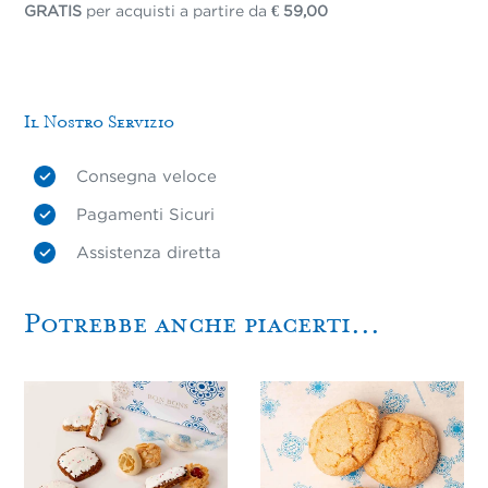
GRATIS
per acquisti a partire da
€ 59,00
Il Nostro Servizio
Consegna veloce
Pagamenti Sicuri
Assistenza diretta
Potrebbe anche piacerti...
Dolci
Amaretti
Sardi
sardi
Misti
morbidi
-
(100g
1Kg
-
300g)