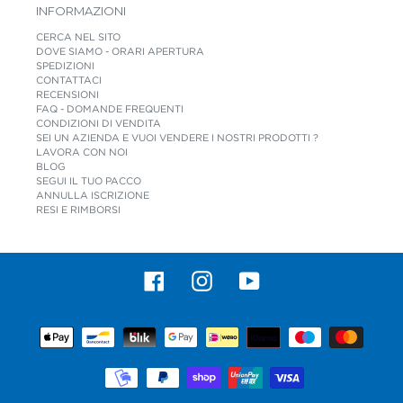
INFORMAZIONI
CERCA NEL SITO
DOVE SIAMO - ORARI APERTURA
SPEDIZIONI
CONTATTACI
RECENSIONI
FAQ - DOMANDE FREQUENTI
CONDIZIONI DI VENDITA
SEI UN AZIENDA E VUOI VENDERE I NOSTRI PRODOTTI ?
LAVORA CON NOI
BLOG
SEGUI IL TUO PACCO
ANNULLA ISCRIZIONE
RESI E RIMBORSI
Facebook
Instagram
YouTube
Metodi
di
pagamento