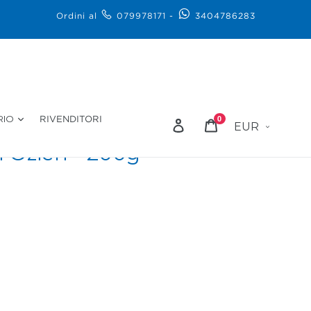
Ordini al
079978171
-
3404786283
Valuta
RIO
0
RIVENDITORI
Accedi
Carrello
i Ozieri - 200g