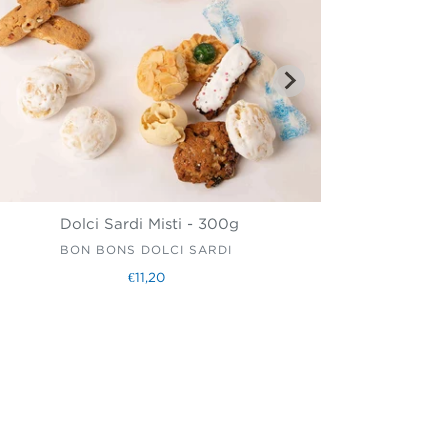
Dolci Sardi Misti - 300g
Ricotte
(selez
VENDITORE
BON BONS DOLCI SARDI
SP
€11,20
Prezzo
di
listino