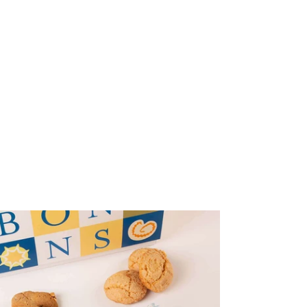
Dolci
Sardi
Misti
-
300g