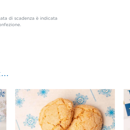
data di scadenza è indicata
onfezione.
...
Amaretti
sardi
morbidi
(100g
-
300g)