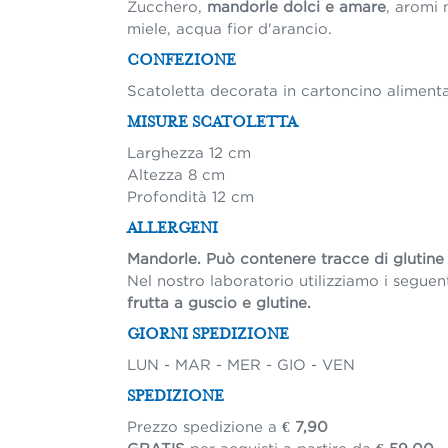
Zucchero,
mandorle dolci e amare
, aromi 
miele, acqua fior d'arancio.
CONFEZIONE
Scatoletta decorata in cartoncino aliment
MISURE SCATOLETTA
Larghezza 12 cm
Altezza 8 cm
Profondità 12 cm
ALLERGENI
Mandorle. Può contenere tracce di glutine
Nel nostro laboratorio utilizziamo i seguent
frutta a guscio e glutine.
GIORNI SPEDIZIONE
LUN - MAR - MER - GIO - VEN
SPEDIZIONE
Prezzo spedizione a
€ 7,90
GRATIS
per acquisti a partire da
€ 59,00