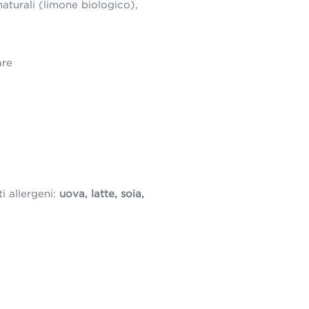
naturali (limone biologico),
are
i allergeni:
uova, latte, soia,