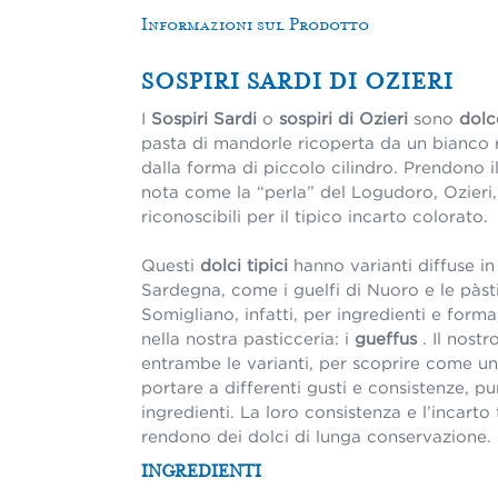
Informazioni sul Prodotto
SOSPIRI SARDI DI OZIERI
I
Sospiri Sardi
o
sospiri di Ozieri
sono
dolc
pasta di mandorle ricoperta da un bianco 
dalla forma di piccolo cilindro. Prendono i
nota come la “perla” del Logudoro, Ozieri
riconoscibili per il tipico incarto colorato.
Questi
dolci tipici
hanno varianti diffuse in t
Sardegna, come i guelfi di Nuoro e le pàstig
Somigliano, infatti, per ingredienti e form
nella nostra pasticceria: i
gueffus
. Il nostr
entrambe le varianti, per scoprire come u
portare a differenti gusti e consistenze, pu
ingredienti. La loro consistenza e l’incarto 
rendono dei dolci di lunga conservazione.
INGREDIENTI