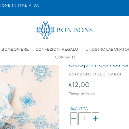
IONE IN ITALIA DA
IL NOSTRO LABORATO
E BOMBONIERE
CONFEZIONI REGALO
CONTATTI
Sospiri Sardi d
VENDITORE
BON BONS DOLCI SARDI
Prezzo
€12,00
di
Tasse Incluse
listino
QUANTITÀ