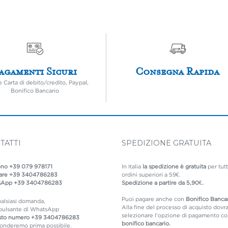
agamenti Sicuri
Consegna Rapida
e Carta di debito/credito, Paypal,
Bonifico Bancario
TATTI
SPEDIZIONE GRATUITA
ono
+39 079 978171
In Italia
la spedizione è gratuita
per tutt
lare
+39 3404786283
ordini superiori a 59€.
sApp
+39 3404786283
Spedizione a partire da 5,90€.
Puoi pagare anche con
Bonifico Bancar
alsiasi domanda,
Alla fine del processo di acquisto dovra
 pulsante di WhatsApp
selezionare l'opzione di pagamento c
sto numero
+39 3404786283
bonifico bancario.
ponderemo prima possibile.