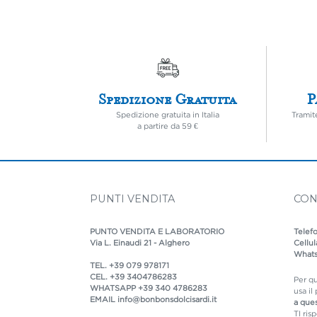
Spedizione Gratuita
P
Spedizione gratuita in Italia
Tramit
a partire da 59 €
PUNTI VENDITA
CON
PUNTO VENDITA E LABORATORIO
Telef
Via L. Einaudi 21 - Alghero
Cellu
What
TEL.
+39 079 978171
CEL.
+39 3404786283
Per qu
WHATSAPP
+39 340 4786283
usa il
EMAIL
info@bonbonsdolcisardi.it
a que
TI ris