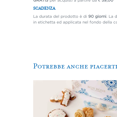
SCADENZA
La durata del prodotto è di
90 giorni
. La 
in etichetta ed applicata nel fondo della c
Potrebbe anche piacerti
Dolci
Sardi
Misti
-
1Kg