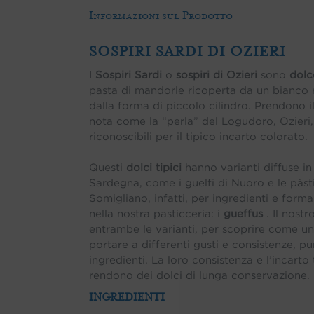
Informazioni sul Prodotto
SOSPIRI SARDI DI OZIERI
I
Sospiri Sardi
o
sospiri di Ozieri
sono
dolc
pasta di mandorle ricoperta da un bianco 
dalla forma di piccolo cilindro. Prendono i
nota come la “perla” del Logudoro, Ozieri
riconoscibili per il tipico incarto colorato.
Questi
dolci tipici
hanno varianti diffuse in t
Sardegna, come i guelfi di Nuoro e le pàstig
Somigliano, infatti, per ingredienti e form
nella nostra pasticceria: i
gueffus
. Il nostr
entrambe le varianti, per scoprire come u
portare a differenti gusti e consistenze, pu
ingredienti. La loro consistenza e l’incarto 
rendono dei dolci di lunga conservazione.
INGREDIENTI