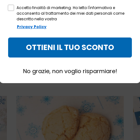
ACCETTA
Accetto finalità di marketing. Ho letto l'informativa e
acconsento al trattamento dei miei dati personali come
descritto nella vostra
data di scadenza è indicata
onfezione.
Privacy Policy
OTTIENI IL TUO SCONTO
No grazie, non voglio risparmiare!
...
Amaretti
sardi
morbidi
(100g
-
300g)