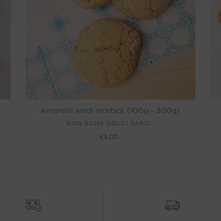
Amaretti sardi morbidi (100g - 300g)
VENDITORE
BON BONS DOLCI SARDI
€4,00
Prezzo
di
listino