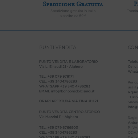
Spedizione Gratuita
P
Spedizione gratuita in Italia
Tramit
a partire da 59 €
PUNTI VENDITA
CON
PUNTO VENDITA E LABORATORIO
Telef
Via L. Einaudi 21 - Alghero
Cellu
What
TEL.
+39 079 978171
CEL.
+39 3404786283
Per qu
WHATSAPP
+39 340 4786283
usa il
EMAIL
info@bonbonsdolcisardi.it
a que
TI ris
ORARI APERTURA VIA EINAUDI 21
Siamo 
info@
PUNTO VENDITA CENTRO STORICO
Via Mazzini 11 - Alghero
Ragio
Antoni
TEL.
+39 079 6766903
P. IV
CEL.
+39 3404786283
CCIAA
WHATSAPP
+39 340 4786283
Cap. s