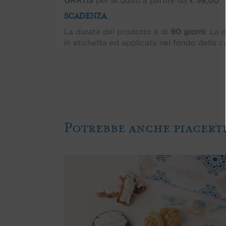
SCADENZA
La durata del prodotto è di
90 giorni
. La 
in etichetta ed applicata nel fondo della c
Potrebbe anche piacerti
Dolci
Sardi
Misti
-
1Kg