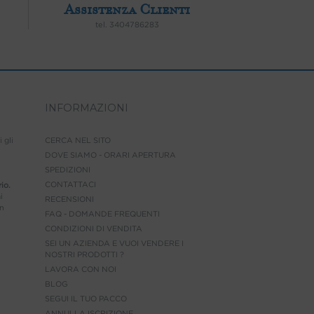
Assistenza Clienti
tel.
3404786283
INFORMAZIONI
i gli
CERCA NEL SITO
DOVE SIAMO - ORARI APERTURA
SPEDIZIONI
CONTATTACI
io.
i
RECENSIONI
on
FAQ - DOMANDE FREQUENTI
CONDIZIONI DI VENDITA
SEI UN AZIENDA E VUOI VENDERE I
NOSTRI PRODOTTI ?
LAVORA CON NOI
BLOG
SEGUI IL TUO PACCO
ANNULLA ISCRIZIONE