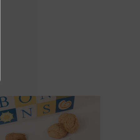
Dolci
Sardi
Misti
-
300g