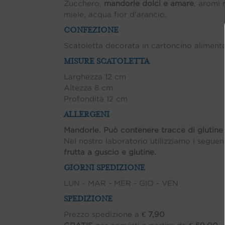
Zucchero,
mandorle dolci e amare
, aromi 
miele, acqua fior d'arancio.
CONFEZIONE
Scatoletta decorata in cartoncino aliment
MISURE SCATOLETTA
Larghezza 12 cm
Altezza 8 cm
Profondità 12 cm
ALLERGENI
Mandorle. Può contenere tracce di glutine
Nel nostro laboratorio utilizziamo i seguent
frutta a guscio e glutine.
GIORNI SPEDIZIONE
LUN - MAR - MER - GIO - VEN
SPEDIZIONE
Prezzo spedizione a
€ 7,90
GRATIS
per acquisti a partire da
€ 59,00