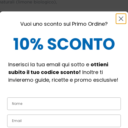
naturali (limone biologico),
Vuoi uno sconto sul Primo Ordine?
are
10% SCONTO
Inserisci la tua email qui sotto e
ottieni
subito il tuo codice sconto!
Inoltre ti
invieremo guide, ricette e promo esclusive!
i allergeni:
uova, latte, soia,