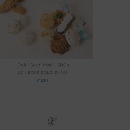
Dolci Sardi Misti - 300g
Ricotte
(selez
VENDITORE
BON BONS DOLCI SARDI
SP
€11,20
Prezzo
di
listino