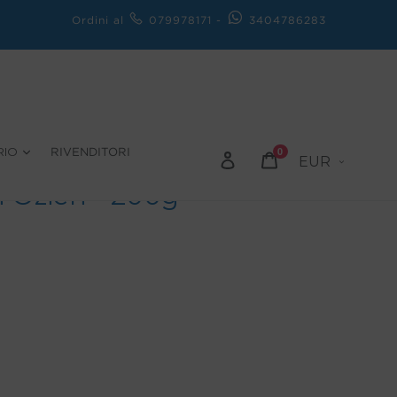
Ordini al
079978171
-
3404786283
Valuta
RIO
0
RIVENDITORI
Accedi
Carrello
i Ozieri - 200g