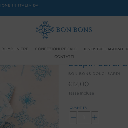
IONE IN ITALIA DA
IL NOSTRO LABORATO
E BOMBONIERE
CONFEZIONI REGALO
CONTATTI
Sospiri Sardi d
VENDITORE
BON BONS DOLCI SARDI
Prezzo
€12,00
di
Tasse Incluse
listino
QUANTITÀ